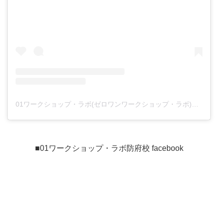
01ワークショップ・ラボ(ゼロワンワークショップ・ラボ)さん(@01workshoplabo.hofu)がシェアした投稿
■01ワークショップ・ラボ防府校 facebook