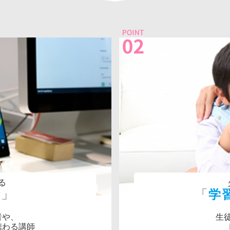
る
術
学
者や、
生
携わる講師