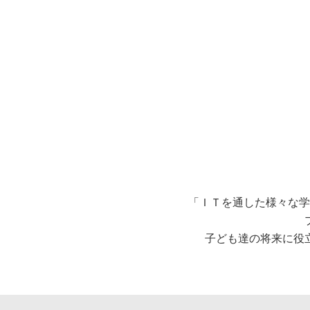
「ＩＴを通した様々な学
子ども達の将来に役