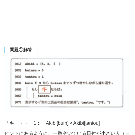
問題①解答
「キ」・・・1： Akibi[buin] < Akibi[tantou]
ヒントにあるように、一番空いている日付が小さい人（＝