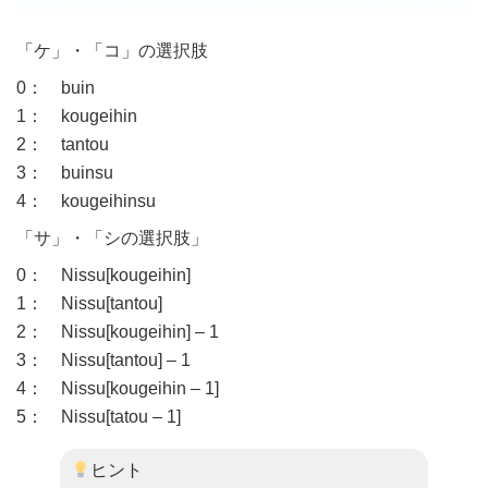
「ケ」・「コ」の選択肢
0： buin
1： kougeihin
2： tantou
3： buinsu
4： kougeihinsu
「サ」・「シの選択肢」
0： Nissu[kougeihin]
1： Nissu[tantou]
2： Nissu[kougeihin] – 1
3： Nissu[tantou] – 1
4： Nissu[kougeihin – 1]
5： Nissu[tatou – 1]
ヒント