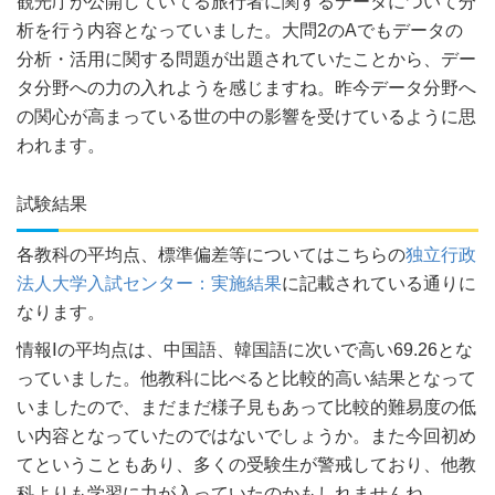
観光庁が公開していてる旅行者に関するデータについて分
析を行う内容となっていました。大問2のAでもデータの
分析・活用に関する問題が出題されていたことから、デー
タ分野への力の入れようを感じますね。昨今データ分野へ
の関心が高まっている世の中の影響を受けているように思
われます。
試験結果
各教科の平均点、標準偏差等についてはこちらの
独立行政
法人大学入試センター：実施結果
に記載されている通りに
なります。
情報Ⅰの平均点は、中国語、韓国語に次いで高い69.26とな
っていました。他教科に比べると比較的高い結果となって
いましたので、まだまだ様子見もあって比較的難易度の低
い内容となっていたのではないでしょうか。また今回初め
てということもあり、多くの受験生が警戒しており、他教
科よりも学習に力が入っていたのかもしれませんね。