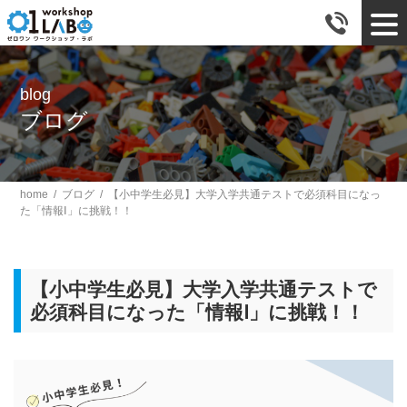
tog
blog
ブログ
home
/
ブログ
/
【小中学生必見】大学入学共通テストで必須科目になっ
た「情報Ⅰ」に挑戦！！
【小中学生必見】大学入学共通テストで
必須科目になった「情報Ⅰ」に挑戦！！