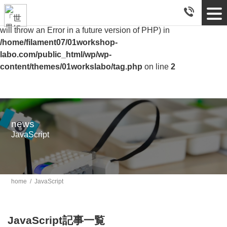
tog
Warning
: Use of undefined constant blog - assumed 'blog' (this
nav
will throw an Error in a future version of PHP) in
/home/filament07/01workshop-
labo.com/public_html/wp/wp-
content/themes/01workslabo/tag.php
on line
2
news
JavaScript
home
/
JavaScript
JavaScript記事一覧