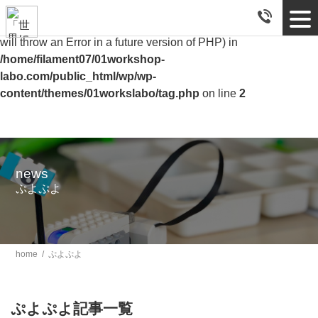
tog
Warning
: Use of undefined constant blog - assumed 'blog' (this
nav
will throw an Error in a future version of PHP) in
/home/filament07/01workshop-
labo.com/public_html/wp/wp-
content/themes/01workslabo/tag.php
on line
2
news
ぷよぷよ
home
/
ぷよぷよ
ぷよぷよ記事一覧