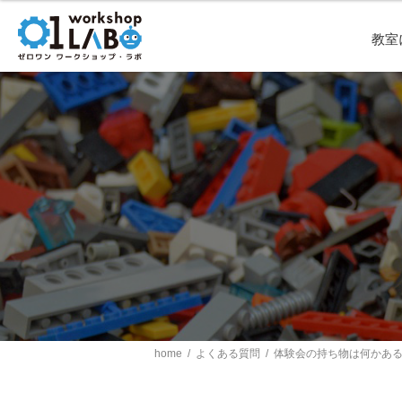
教室
home
/
よくある質問
/
体験会の持ち物は何かあ