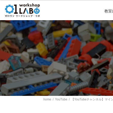
教室
home
/
YouTube
/
【YouTubeチャンネル】